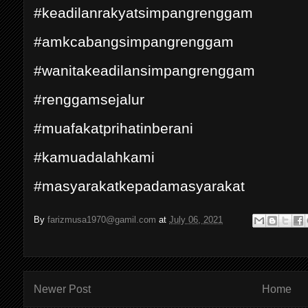
#keadilanrakyatsimpangrenggam
#amkcabangsimpangrenggam
#wanitakeadilansimpangrenggam
#renggamsejalur
#muafakatprihatinberani
#kamuadalahkami
#masyarakatkepadamasyarakat
By
farizmusa1970@gamil.com
at
July 06, 2021
Newer Post
Home