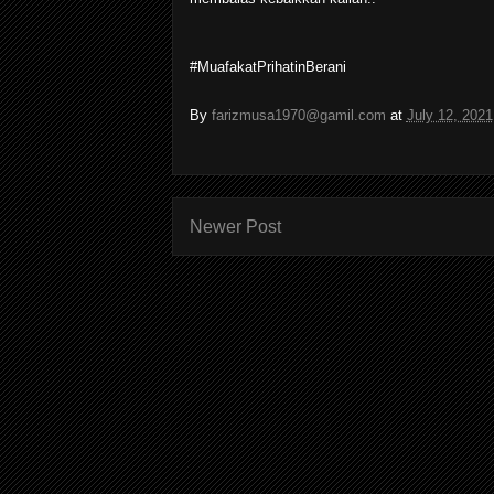
#MuafakatPrihatinBerani
By
farizmusa1970@gamil.com
at
July 12, 2021
Newer Post