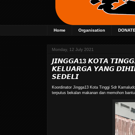
Home
Organisation
DONAT
Monday, 12 July 2021
𝙅𝙄𝙉𝙂𝙂𝘼13 𝙆𝙊𝙏𝘼 𝙏𝙄𝙉𝙂𝙂
𝙆𝙀𝙇𝙐𝘼𝙍𝙂𝘼 𝙔𝘼𝙉𝙂 𝘿𝙄𝙃𝙄
𝙎𝙀𝘿𝙀𝙇𝙄
Koordinator Jingga13 Kota Tinggi Sdr Kamaludd
terputus bekalan makanan dan memohon bantu