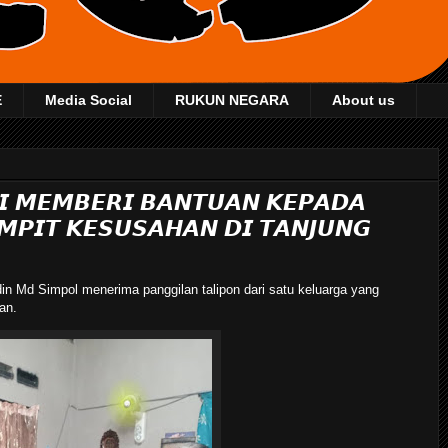
E
Media Social
RUKUN NEGARA
About us
𝙄 𝙈𝙀𝙈𝘽𝙀𝙍𝙄 𝘽𝘼𝙉𝙏𝙐𝘼𝙉 𝙆𝙀𝙋𝘼𝘿𝘼
𝙈𝙋𝙄𝙏 𝙆𝙀𝙎𝙐𝙎𝘼𝙃𝘼𝙉 𝘿𝙄 𝙏𝘼𝙉𝙅𝙐𝙉𝙂
in Md Simpol menerima panggilan talipon dari satu keluarga yang
an.