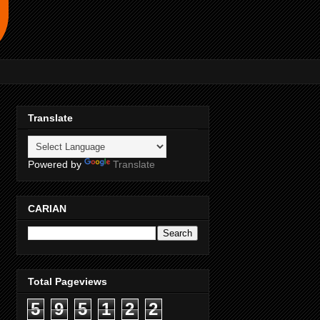
Translate
Powered by
Translate
CARIAN
Total Pageviews
5
9
5
1
2
2