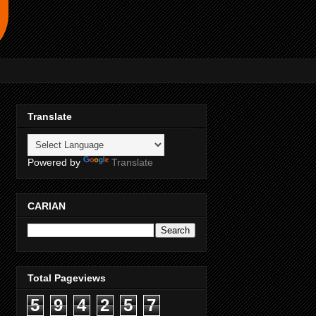
Translate
Powered by
Translate
CARIAN
Total Pageviews
5
9
4
2
5
7