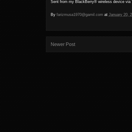
Sent from my BlackBerry® wireless device via
By
farizmusa1970@gamil.com
at
January 20, 
Newer Post