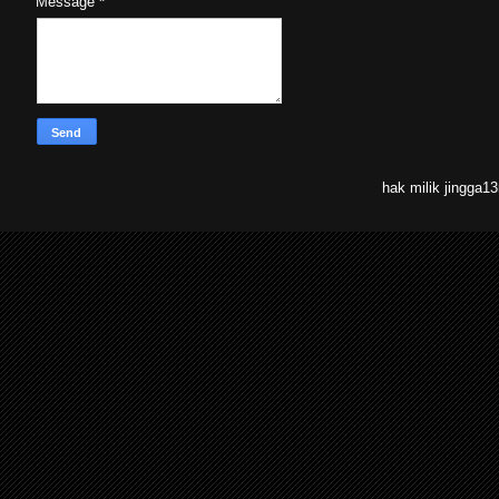
Message
*
hak milik jingga