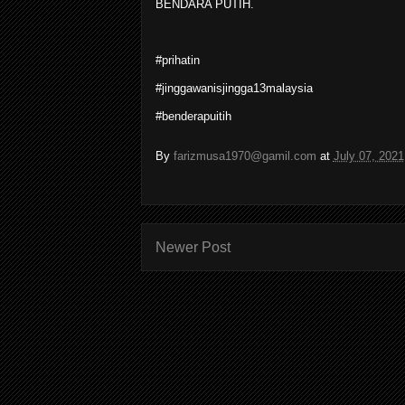
BENDARA PUTIH.
#prihatin
#jinggawanisjingga13malaysia
#benderapuitih
By
farizmusa1970@gamil.com
at
July 07, 2021
Newer Post