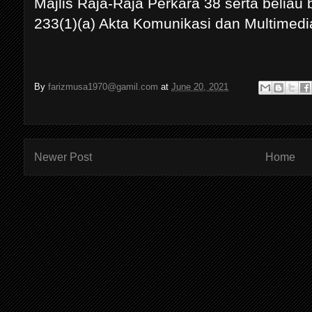
Majlis Raja-Raja Perkara 38 serta beliau
233(1)(a) Akta Komunikasi dan Multimedi
By
farizmusa1970@gamil.com
at
June 20, 2021
Newer Post
Home