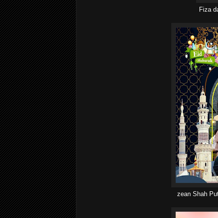
Fiza d
zean Shah Put