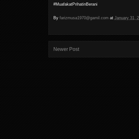
#MuafakatPrihatinBerani
By
farizmusa1970@gamil.com
at
January 31, 
Newer Post