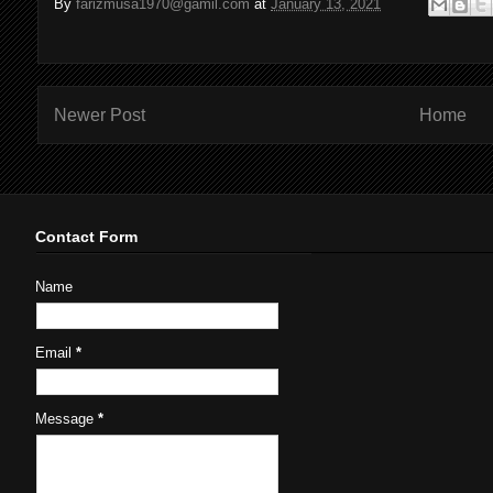
By
farizmusa1970@gamil.com
at
January 13, 2021
Newer Post
Home
Contact Form
Name
Email
*
Message
*