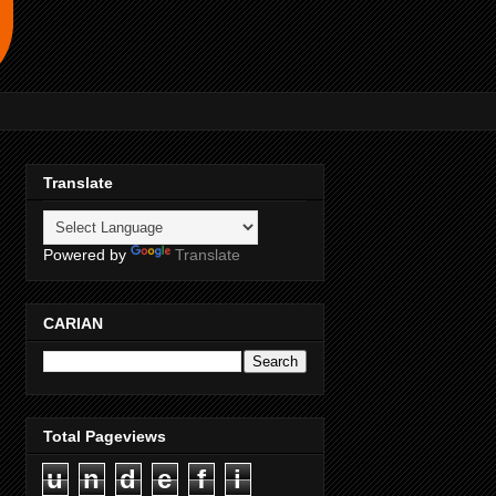
Translate
Powered by
Translate
CARIAN
Total Pageviews
u
n
d
e
f
i