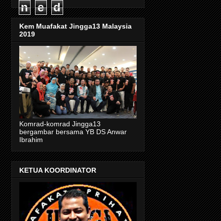
n
e
d
Kem Muafakat Jingga13 Malaysia
2019
Komrad-komrad Jingga13
bergambar bersama YB DS Anwar
Ibrahim
KETUA KOORDINATOR