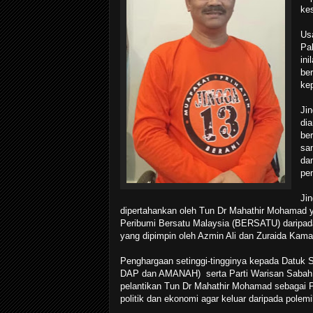
kes
Us
Pa
ini
be
kep
Jin
di
be
sa
dan
pe
Jin
dipertahankan oleh Tun Dr Mahathir Mohamad y
Peribumi Bersatu Malaysia (BERSATU) daripa
yang dipimpin oleh Azmin Ali dan Zuraida Kama
Penghargaan setinggi-tingginya kepada Datuk 
DAP dan AMANAH) serta Parti Warisan Sabah 
pelantikan Tun Dr Mahathir Mohamad sebagai Pe
politik dan ekonomi agar keluar daripada polem