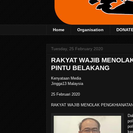
Home
Organisation
DONAT
Tuesday, 25 February 2020
RAKYAT WAJIB MENOLA
PINTU BELAKANG
Kenyataan Media
Jingga13 Malaysia
25 Februari 2020
RAKYAT WAJIB MENOLAK PENGKHIANATAN
Da
pol
pol
ke