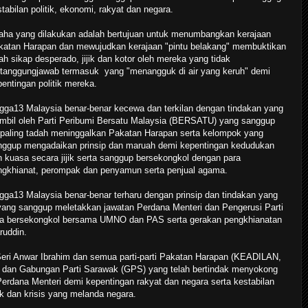
tabilan politik, ekonomi, rakyat dan negara.
aha yang dilakukan adalah bertujuan untuk menumbangkan kerajaan
katan Harapan dan mewujudkan kerajaan "pintu belakang" membuktikan
lah sikap desperado, jijik dan kotor oleh mereka yang tidak
rtanggungjawab termasuk yang "menangguk di air yang keruh" demi
entingan politik mereka.
gga13 Malaysia benar-benar kecewa dan terkilan dengan tindakan yang
ambil oleh Parti Peribumi Bersatu Malaysia (BERSATU) yang sanggup
rpaling tadah meninggalkan Pakatan Harapan serta kelompok yang
nggup mengadaikan prinsip dan maruah demi kepentingan kedudukan
 kuasa secara jijik serta sanggup bersekongkol dengan para
ngkhianat, perompak dan penyamun serta penjual agama.
gga13 Malaysia benar-benar terharu dengan prinsip dan tindakan yang
ang sanggup meletakkan jawatan Perdana Menteri dan Pengerusi Parti
da bersekongkol bersama UMNO dan PAS serta gerakan pengkhianatan
ruddin.
Seri Anwar Ibrahim dan semua parti-parti Pakatan Harapan (KEADILAN,
dan Gabungan Parti Sarawak (GPS) yang telah bertindak menyokong
rdana Menteri demi kepentingan rakyat dan negara serta kestabilan
ik dan krisis yang melanda negara.