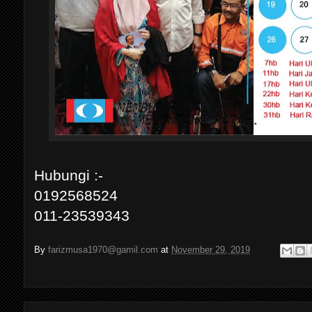
Hubungi :-
0192568524
011-23539343
By
farizmusa1970@gamil.com
at
November 29, 2019