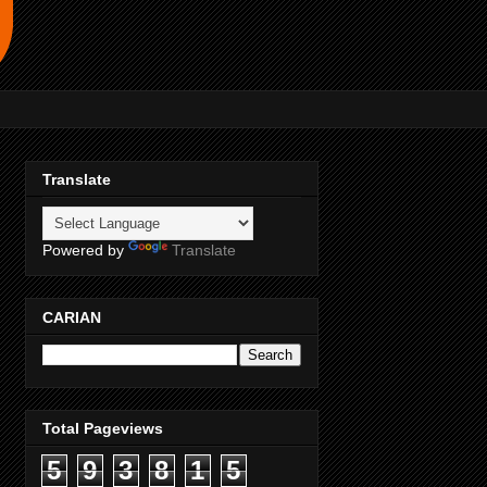
Translate
Powered by
Translate
CARIAN
Total Pageviews
5
9
3
8
1
5