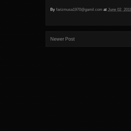
By
farizmusa1970@gamil.com
at
June 02, 201
Newer Post