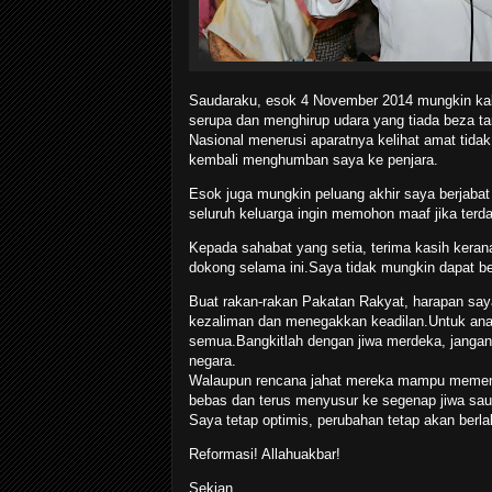
Saudaraku, esok 4 November 2014 mungkin kali
serupa dan menghirup udara yang tiada beza ta
Nasional menerusi aparatnya kelihat amat tidak
kembali menghumban saya ke penjara.
Esok juga mungkin peluang akhir saya berjaba
seluruh keluarga ingin memohon maaf jika terda
Kepada sahabat yang setia, terima kasih keran
dokong selama ini.Saya tidak mungkin dapat be
Buat rakan-rakan Pakatan Rakyat, harapan sa
kezaliman dan menegakkan keadilan.Untuk ana
semua.Bangkitlah dengan jiwa merdeka, jang
negara.
Walaupun rencana jahat mereka mampu memenjar
bebas dan terus menyusur ke segenap jiwa sa
Saya tetap optimis, perubahan tetap akan berlak
Reformasi! Allahuakbar!
Sekian,