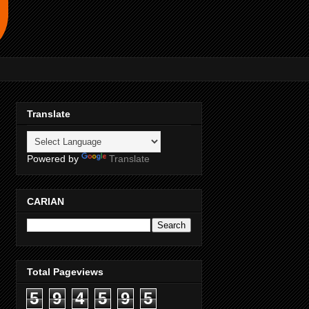
Translate
Powered by
Translate
CARIAN
Total Pageviews
5
9
4
5
9
5