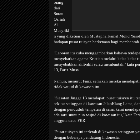
orang
dari
Surau
Qariah
Al-
Musyriki
n yang diketuai oleh Mustapha Kamal Mohd Yusof
hadapan pusat tuisyen berkenaan bagi membantah 
"Laporan itu cuba menggambarkan bahawa terdapa
menyebarkan agama Kristian melalui kelas-kelas t
menyebabkan ahli-ahli surau membantah," kata pen
13, Fariz Musa.
Namun, menurut Fariz, semakan mereka mendapati
tidak wujud di kawasan itu.
"Siasatan Jingga 13 mendapati pusat tuisyen itu te
sekitar setinggan di kawasan JalanKlang Lama, dan
dengan penduduk tempatan di sana, kami mendapa
ada satu surau pun wujud di kawasan itu," kata Far
anggota exco PKR.
"Pusat tuisyen ini terletak di kawasan setinggan 
dengan beberapa pendatang Indonesia.