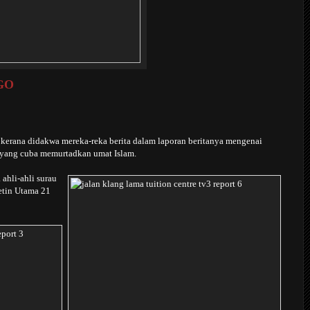
NGO
erana didakwa mereka-reka berita dalam laporan beritanya mengenai
, yang cuba memurtadkan umat Islam.
ahli-ahli surau
etin Utama 21