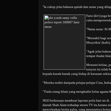
"Ia cukup jelas bahawa qariah dan surau yang dilap
Fariz (
kiri
) juga b
cuba mempersenda
"Nama surau 'Al-Mu
"Mustahil bagi se
Musyrikin' (kafir).
"Agak jelas bahaw
tempat ibadat Isl
Menurut beliau, 
tuisyen itu telah
kepada kanak-kanak yang hidup di kawasan sekitar
"Mereka terdiri daripada pelajar-pelajar Cina, Indi
"Tiada orang Islam yang menghadiri kelas agama Kri
NGO berkenaan membuat laporan polis hari ini di i
daerah Shah Alam terhadap stesen TV itu kerana nia
menyebarkan berita palsu, yang menurutnya bertu