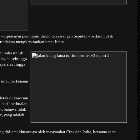
 - dipercayai pemimpin Umno di cawangan Seputeh - berkumpul di
tindakan mengkristiankan umat Islam.
t usaha untuk
uisyen, sehingga
yelaras Jingga
 surau berkenaan
rletak di kawasan
 hasil perbualan
ti bahawa tidak
iz, yang adalah
yang didiami khususnya oleh masyarakat Cina dan India, bersama-sama