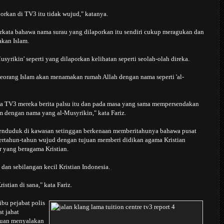
orkan di TV3 itu tidak wujud," katanya.
erkata bahawa nama surau yang dilaporkan itu sendiri cukup meragukan dan
kan Islam.
syrikin' seperti yang dilaporkan kelihatan seperti seolah-olah direka.
seorang Islam akan menamakan rumah Allah dengan nama seperti 'al-
a TV3 mereka berita palsu itu dan pada masa yang sama mempersendakan
am dengan nama yang al-Musyrikin," kata Fariz.
penduduk di kawasan setinggan berkenaan memberitahunya bahawa pusat
 bertahun-tahun wujud dengan tujuan memberi didikan agama Kristian
 yang beragama Kristian.
a dan sebilangan kecil Kristian Indonesia.
stian di sana," kata Fariz.
bu pejabat polis
t jahat
juan menyalakan