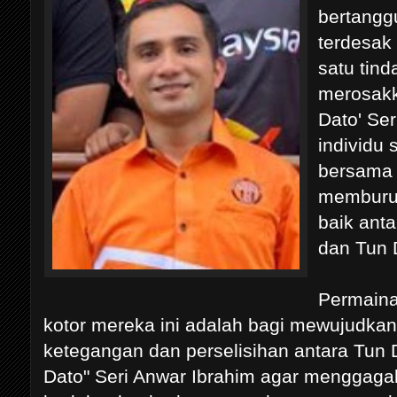
bertangg
terdesak
satu tind
merosakk
Dato' Ser
individu 
bersama 
memburu
baik anta
dan Tun 
Permainan
kotor mereka ini adalah bagi mewujudka
ketegangan dan perselisihan antara Tun
Dato" Seri Anwar Ibrahim agar menggaga