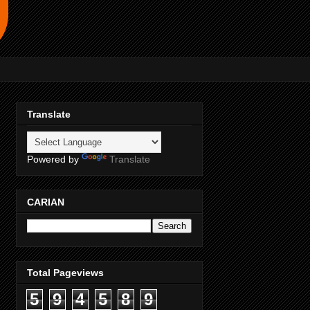
Translate
Powered by
Translate
CARIAN
Total Pageviews
5
9
4
5
8
9