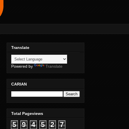
Translate
Powered by
Translate
CARIAN
Total Pageviews
5
9
4
5
2
7