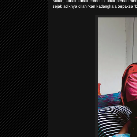
Malah, kanak-kanak comel ini tidak pernah me
sejak adiknya dilahirkan kadangkala terpaksa 