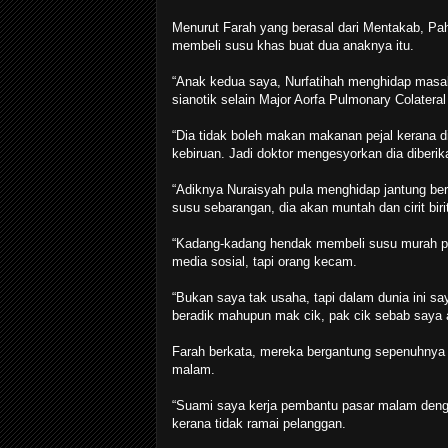
Menurut Farah yang berasal dari Mentakab, Pa
membeli susu khas buat dua anaknya itu.
“Anak kedua saya, Nurfatihah menghidap masalah
sianotik selain Major Aorfa Pulmonary Colatera
“Dia tidak boleh makan makanan pejal kerana
kebiruan. Jadi doktor mengesyorkan dia diberi
“Adiknya Nuraisyah pula menghidap jantung ber
susu sebarangan, dia akan muntah dan cirit bir
“Kadang-kadang hendak membeli susu murah pu
media sosial, tapi orang kecam.
“Bukan saya tak usaha, tapi dalam dunia ini sa
beradik mahupun mak cik, pak cik sebab saya a
Farah berkata, mereka bergantung sepenuhnya
malam.
“Suami saya kerja pembantu pasar malam deng
kerana tidak ramai pelanggan.