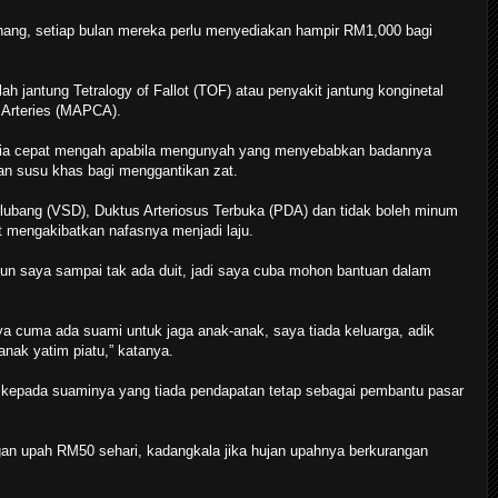
hang, setiap bulan mereka perlu menyediakan hampir RM1,000 bagi
 jantung Tetralogy of Fallot (TOF) atau penyakit jantung konginetal
l Arteries (MAPCA).
 dia cepat mengah apabila mengunyah yang menyebabkan badannya
kan susu khas bagi menggantikan zat.
lubang (VSD), Duktus Arteriosus Terbuka (PDA) dan tidak boleh minum
it mengakibatkan nafasnya menjadi laju.
n saya sampai tak ada duit, jadi saya cuba mohon bantuan dalam
ya cuma ada suami untuk jaga anak-anak, saya tiada keluarga, adik
nak yatim piatu,” katanya.
 kepada suaminya yang tiada pendapatan tetap sebagai pembantu pasar
an upah RM50 sehari, kadangkala jika hujan upahnya berkurangan