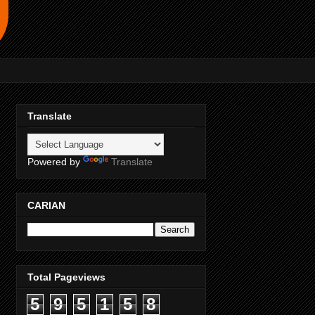
Translate
Powered by
Translate
CARIAN
Total Pageviews
5
9
5
1
5
8