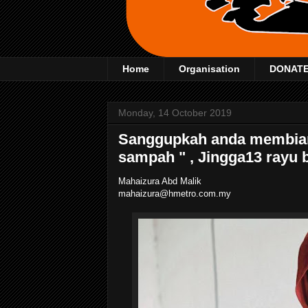
Home
Organisation
DONAT
Monday, 14 October 2019
Sanggupkah anda membiark
sampah " , Jingga13 rayu b
Mahaizura Abd Malik
mahaizura@hmetro.com.my