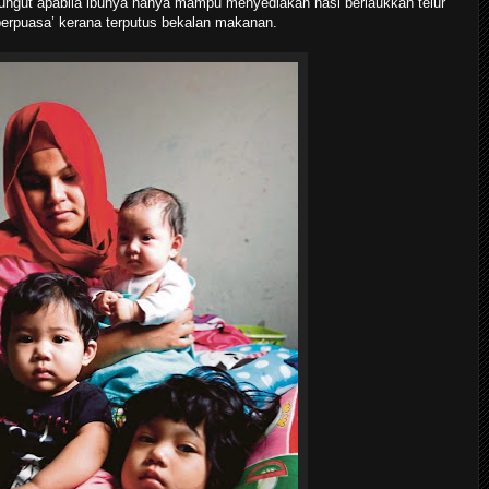
rungut apabila ibunya hanya mampu menyediakan nasi berlaukkan telur
‘berpuasa’ kerana terputus bekalan makanan.