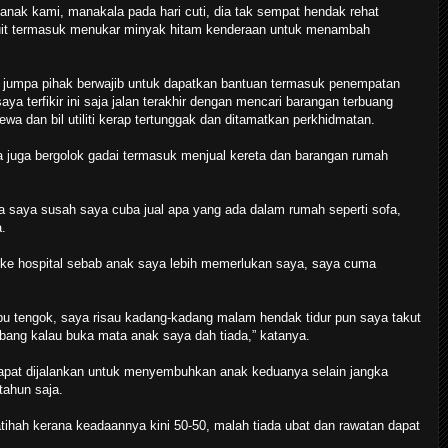
anak kami, manakala pada hari cuti, dia tak sempat hendak rehat
duit termasuk menukar minyak hitam kenderaan untuk menambah
k jumpa pihak berwajib untuk dapatkan bantuan termasuk penempatan
 terfikir ini saja jalan terakhir dengan mencari barangan terbuang
wa dan bil utiliti kerap tertunggak dan ditamatkan perkhidmatan.
ka juga bergolok gadai termasuk menjual kereta dan barangan rumah
a saya susah saya cuba jual apa yang ada dalam rumah seperti sofa,
.
i ke hospital sebab anak saya lebih memerlukan saya, saya cuma
pu tengok, saya risau kadang-kadang malam hendak tidur pun saya takut
bang kalau buka mata anak saya dah tiada,” katanya.
apat dijalankan untuk menyembuhkan anak keduanya selain jangka
ahun saja.
tihah kerana keadaannya kini 50-50, malah tiada ubat dan rawatan dapat