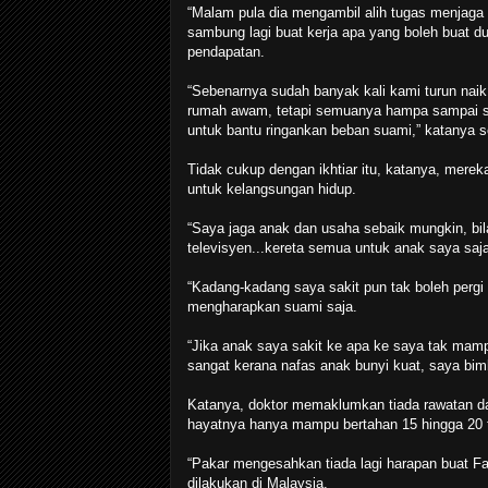
“Malam pula dia mengambil alih tugas menjaga 
sambung lagi buat kerja apa yang boleh buat 
pendapatan.
“Sebenarnya sudah banyak kali kami turun nai
rumah awam, tetapi semuanya hampa sampai saya
untuk bantu ringankan beban suami,” katanya se
Tidak cukup dengan ikhtiar itu, katanya, mere
untuk kelangsungan hidup.
“Saya jaga anak dan usaha sebaik mungkin, bil
televisyen...kereta semua untuk anak saya saja
“Kadang-kadang saya sakit pun tak boleh perg
mengharapkan suami saja.
“Jika anak saya sakit ke apa ke saya tak mam
sangat kerana nafas anak bunyi kuat, saya bim
Katanya, doktor memaklumkan tiada rawatan d
hayatnya hanya mampu bertahan 15 hingga 20 t
“Pakar mengesahkan tiada lagi harapan buat Fa
dilakukan di Malaysia.