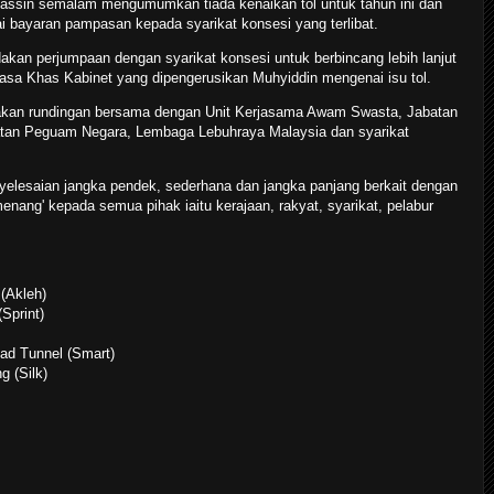
Yassin semalam mengumumkan tiada kenaikan tol untuk tahun ini dan
 bayaran pampasan kepada syarikat konsesi yang terlibat.
akan perjumpaan dengan syarikat konsesi untuk berbincang lebih lanjut
a Khas Kabinet yang dipengerusikan Muhyiddin mengenai isu tol.
dakan rundingan bersama dengan Unit Kerjasama Awam Swasta, Jabatan
tan Peguam Negara, Lembaga Lebuhraya Malaysia dan syarikat
yelesaian jangka pendek, sederhana dan jangka panjang berkait dengan
nang' kepada semua pihak iaitu kerajaan, rakyat, syarikat, pelabur
(Akleh)
Sprint)
ad Tunnel (Smart)
g (Silk)