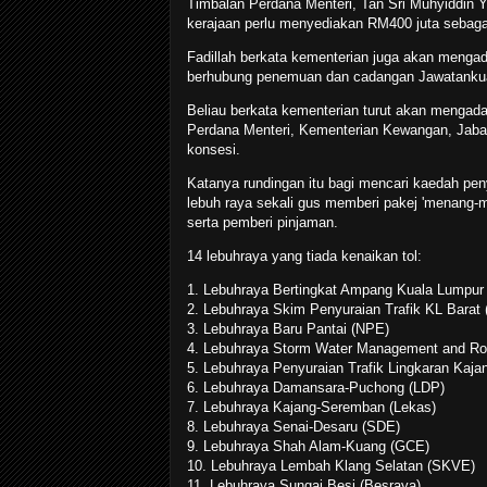
Timbalan Perdana Menteri, Tan Sri Muhyiddin 
kerajaan perlu menyediakan RM400 juta sebagai
Fadillah berkata kementerian juga akan mengad
berhubung penemuan dan cadangan Jawatankuas
Beliau berkata kementerian turut akan menga
Perdana Menteri, Kementerian Kewangan, Jaba
konsesi.
Katanya rundingan itu bagi mencari kaedah pen
lebuh raya sekali gus memberi pakej 'menang-me
serta pemberi pinjaman.
14 lebuhraya yang tiada kenaikan tol:
1. Lebuhraya Bertingkat Ampang Kuala Lumpur 
2. Lebuhraya Skim Penyuraian Trafik KL Barat (
3. Lebuhraya Baru Pantai (NPE)
4. Lebuhraya Storm Water Management and Ro
5. Lebuhraya Penyuraian Trafik Lingkaran Kajan
6. Lebuhraya Damansara-Puchong (LDP)
7. Lebuhraya Kajang-Seremban (Lekas)
8. Lebuhraya Senai-Desaru (SDE)
9. Lebuhraya Shah Alam-Kuang (GCE)
10. Lebuhraya Lembah Klang Selatan (SKVE)
11. Lebuhraya Sungai Besi (Besraya)