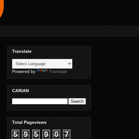
Translate
Powered by
Translate
CARIAN
Total Pageviews
5
9
5
9
0
7