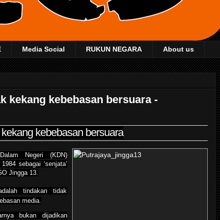
E
Media Social
RUKUN NEGARA
About us
k kekang kebebasan bersuara -
 kekang kebebasan bersuara
alam Negeri (KDN)
1984 sebagai ‘senjata’
GO Jingga 13.
alah tindakan tidak
bebasan media.
rnya bukan dijadikan