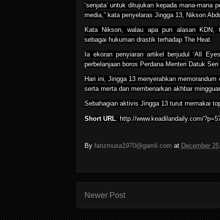
‘senjata’ untuk ditujukan kepada mana-mana p
media,” kata penyelaras Jingga 13, Nikson Abdu
Kata Nikson, walau apa pun alasan KDN, ti
sebagai hukuman drastik terhadap The Heat.
Ia ekoran penyiaran artikel berjudul ‘All E
perbelanjaan boros Perdana Menteri Datuk Seri
Hari ini, Jingga 13 menyerahkan memorandum d
serta merta dan membenarkan akhbar mingguan i
Sebahagian aktivis Jingga 13 turut memakai to
Short URL
: http://www.keadilandaily.com/?p=5
By
farizmusa1970@gamil.com
at
December 25
Newer Post