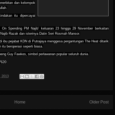
enerbitan dan kelompok
llah.
ndakan itu dipercayai
yes On Spending PM Najib’ keluaran 23 hingga 29 November berkaitan
 Najib Razak dan isterinya Datin Seri Rosmah Mansor.
i ibu pejabat KDN di Putrajaya menggesa pergantungan The Heat ditarik
tu beroperasi seperti biasa.
peng Guy Fawkes, simbol perlawanan popular seluruh dunia.
0
762
, 2013
Home
Older Post